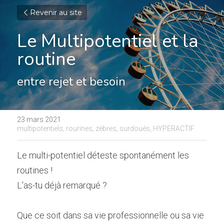
Revenir au site
Le Multipotentiel et la 
routine
entre rejet et besoin
23 mars 2021
·
multipotentiels,
rourines,
zèbres,
surdoués,
HYPERACTIF
Le multi-potentiel déteste spontanément les 
routines !
L'as-tu déjà remarqué ?
Que ce soit dans sa vie professionnelle ou sa vie 