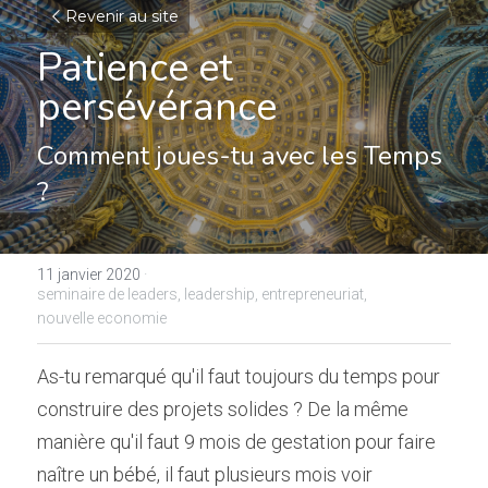
Revenir au site
Patience et 
persévérance
Comment joues-tu avec les Temps 
?
11 janvier 2020
·
seminaire de leaders,
leadership,
entrepreneuriat,
nouvelle economie
As-tu remarqué qu'il faut toujours du temps pour 
construire des projets solides ? De la même 
manière qu'il faut 9 mois de gestation pour faire 
naître un bébé, il faut plusieurs mois voir 