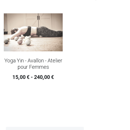
Retraite Yin en Bourgogne
Mon blog
Retraite de Femme en Inde
Rechercher
Yoga Yin - Avallon - Atelier
pour Femmes
15,00 € - 240,00 €