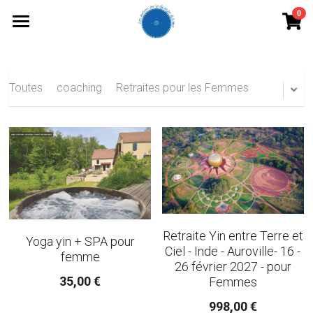
0
×
LES CATÉGORIES DE LA BOUTIQUE
Accueil
Toutes les catégories
Les Soins
Toutes
coaching
Retraites pour les Femmes
Astrocoaching
Le Tao
Tao de La Femme
Yoga yin
Retraite Yin entre Terre et
Yoga yin + SPA pour
Les Ateliers du moment
Ciel - Inde - Auroville- 16 -
femme
26 février 2027 - pour
Qui suis-je ?
Yoga yin au féminin + SPA
35,00 €
Femmes
998,00 €
Qi Gong
La Boutique