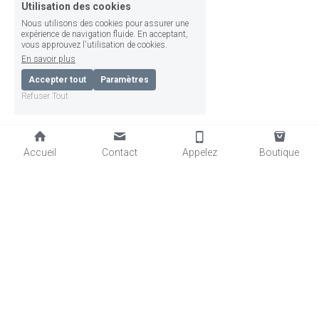
Utilisation des cookies
Nous utilisons des cookies pour assurer une
expérience de navigation fluide. En acceptant,
vous approuvez l'utilisation de cookies.
En savoir plus
Accepter tout
Paramètres
Refuser Tout
Accueil
Contact
Appelez
Boutique
Copyright © LesAteliersDelaGrandeAlchimie2026
by Corinne Beauvallet, Avallon
Termes et Conditions
Politique de confidentialité