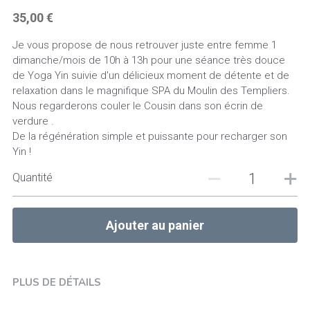
35,00 €
Retraite Yin en Bourgogne
Mon blog
Je vous propose de nous retrouver juste entre femme 1
Retraite de Femme en Inde
dimanche/mois de 10h à 13h pour une séance très douce
Rechercher
de Yoga Yin suivie d'un délicieux moment de détente et de
relaxation dans le magnifique SPA du Moulin des Templiers.
Nous regarderons couler le Cousin dans son écrin de
verdure .
De la régénération simple et puissante pour recharger son
Yin !
Quantité
Ajouter au panier
PLUS DE DÉTAILS