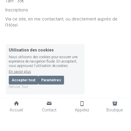
Tarif : 35€  
Inscriptions 
Via ce site, en me contactant, ou directement auprès de 
l'Hôtel
Utilisation des cookies
Nous utilisons des cookies pour assurer une
expérience de navigation fluide. En acceptant,
vous approuvez l'utilisation de cookies.
En savoir plus
Accepter tout
Paramètres
Refuser Tout
Accueil
Contact
Appelez
Boutique
Copyright © LesAteliersDelaGrandeAlchimie2026