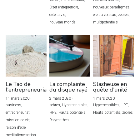
Oser entreprendre,
nouveaux paradigmes,
crée ta vie,
ere du verseau,
zebres,
nouveau monde
multipotentiels
Le Tao de
La complainte
Slasheuse en
l'entrepreneuriat
du disque rayé
quête d'unité
11 mars 2020
·
2 mars 2020
·
1 mars 2020
·
business,
zebres,
Hypersensibles,
Hypersensibles,
HPE,
entrepreneuriat,
HPE,
Hauts potentiels,
Hauts potentiels,
zebres
mission de vie,
Polymathes
raison d'étre,
meditationetaction