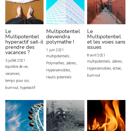
Le
Multipotentiel
Le
Multipotentiel
deviendra
Multipotentiel
hyperactif sait-il
polymathe !
et les voies sans
prendre des
issues
1 juin 2021
·
vacances ?
8 avril 2021
·
multipotentiels,
3 juillet 2021
·
multipotentiels,
zèbres,
Polymathes,
zebres,
équilibre de vie,
Hypersensibles,
échec,
Hypersensibles,
vacances,
burn-out
Hauts potentiels
temps pour soi,
burn-out,
hyperactif