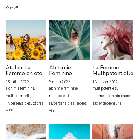
yoga yin
Retraite Yin en Bourgogne
Mon blog
Retraite de Femme en Inde
Rechercher
Atelier La
Alchimie
La Femme
Femme en été
Féminine
Multipotentielle
15 juillet 2022
·
8 mars 2022
·
13 janvier 2022
·
alchimie féminine,
alchimie féminine,
multipotentiels,
multipotentielle,
multipotentiels,
femmes,
féminin sacré,
Hypersensibles,
zèbres,
Hypersensibles,
zebres,
Tao entrepreneurial
HPE
yin