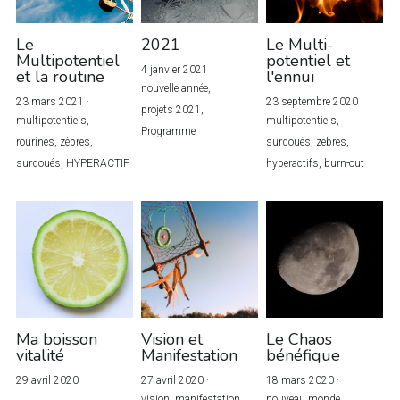
Le
2021
Le Multi-
Multipotentiel
potentiel et
4 janvier 2021
·
et la routine
l'ennui
nouvelle année,
23 mars 2021
·
23 septembre 2020
·
projets 2021,
multipotentiels,
multipotentiels,
Programme
rourines,
zèbres,
surdoués,
zebres,
surdoués,
HYPERACTIF
hyperactifs,
burn-out
Ma boisson
Vision et
Le Chaos
vitalité
Manifestation
bénéfique
29 avril 2020
27 avril 2020
·
18 mars 2020
·
vision,
manifestation,
nouveau monde,