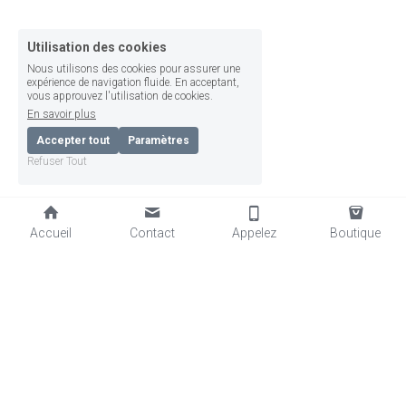
Utilisation des cookies
Nous utilisons des cookies pour assurer une
expérience de navigation fluide. En acceptant,
vous approuvez l'utilisation de cookies.
En savoir plus
Accepter tout
Paramètres
Refuser Tout
Accueil
Contact
Appelez
Boutique
Copyright © LesAteliersDelaGrandeAlchimie2026
by Corinne Beauvallet, Avallon
Termes et Conditions
Politique de confidentialité