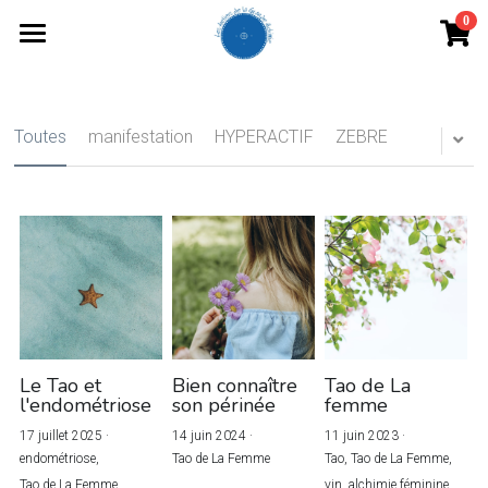
0
×
LES CATÉGORIES DE LA BOUTIQUE
Accueil
Toutes les catégories
Les Soins
Toutes
manifestation
HYPERACTIF
ZEBRE
Astrocoaching
Le Tao
Tao de La Femme
Yoga yin
Les Ateliers du moment
Le Tao et
Bien connaître
Tao de La
l'endométriose
son périnée
femme
Qui suis-je ?
Yoga yin au féminin + SPA
17 juillet 2025
·
14 juin 2024
·
11 juin 2023
·
endométriose,
Tao de La Femme
Tao,
Tao de La Femme,
Qi Gong
La Boutique
Tao de La Femme,
yin,
alchimie féminine